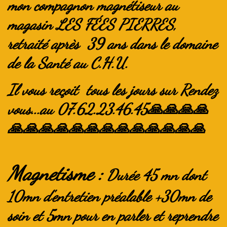
mon compagnon magnétiseur au
magasin LES FÉES PIERRES,
retraité après 39 ans dans le domaine
de la Santé au C.H.U.
Il vous reçoit tous les jours sur Rendez
vous...au 07.62.23.46.45🙏🙏🙏🙏
🙏🙏🙏🙏🙏🙏🙏🙏🙏🙏🙏🙏🙏
Magnetisme :
Durée 45 mn dont
10mn d'entretien préalable +30mn de
soin et 5mn pour en parler et reprendre