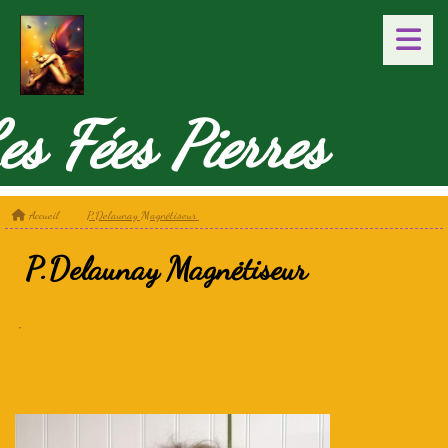
es Fées Pierres
Accueil
P.Delaunay Magnėtiseur
P.Delaunay Magnėtiseur
'