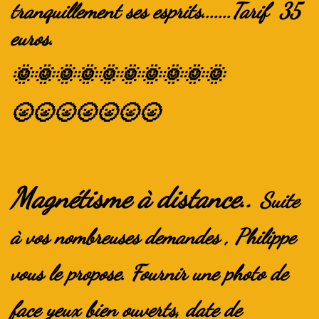
tranquillement ses esprits.......Tarif 35
euros.
🌞🌞🌞🌞🌞🌞🌞🌞🌞🌞
🌝🌝🌝🌝🌝🌝🌝
Magnétisme à distance..
Suite
à vos nombreuses demandes , Philippe
vous le propose. Fournir une photo de
face yeux bien ouverts, date de